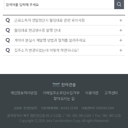
A/S신청
온라인 문의
Q
근로소득자 연말정산시 월임대료 관련 유의사항
대기자접수
Q
월임대료 현금영수증 발행 안내
Q
계약서 분실시 재발행 방법과 절차를 알려주세요
Q
집주소가 변경되었는데 어떻게 하면되나요?
개인정보처리방침
이메일주소무단수집거부
이용약관
고객센터
찾아오시는 길
상호명 : 진아건설(주)
사업자등록번호 : 410-81-25361
대표연락처 : 062)365-2104
광주광역시 북구 첨단연신로 45, A-112호
/
Tel : 062-365-2104
/
Fax : 062-369-2105
Copyright ⓒ 2019 Jina Construction Corp. All rights Reserved.