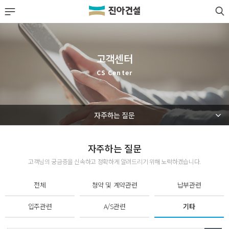
LOGIN
JOIN
회사소개
고객센터
사업실적
CS Center
분양정보
자주하는 질문
공사·입주 단지
고객센터
자주하는 질문
고객님의 궁금증을 신속하고 정확하게 알려드리기 위해 노력하겠습니다.
고객센터 안내
전체
청약 및 계약관련
납부관련
공지사항
리채소식
입주관련
A/S관련
기타
자주하는 질문