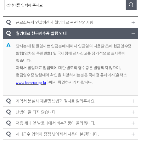
A/S신청
온라인 문의
Q
근로소득자 연말정산시 월임대료 관련 유의사항
대기자접수
Q
월임대료 현금영수증 발행 안내
A
당사는 매월 월임대료 입금분에 대해서 입금일의 다음달 초에 현금영수증
발행
(
임차인 주민번호
)
및 국세청에 전자신고를 정기적으로 실시중에
있습니다
.
따라서 월임대료 입금액에 대한 별도의 영수증은 발행되지 않으며
,
현금영수증 발행내역 확인을 희망하시는분은 국세청 홈페이지
(
홈택스
) 에서 확인하시기
바랍니다
.
www.hometax.go.kr
Q
계약서 분실시 재발행 방법과 절차를 알려주세요
Q
난방이 잘 되지 않습니다.
Q
저층 세대 앞 발코니에서 비누거품이 올라옵니다.
Q
세대급수 압력이 점점 낮아져서 사용이 불편합니다.