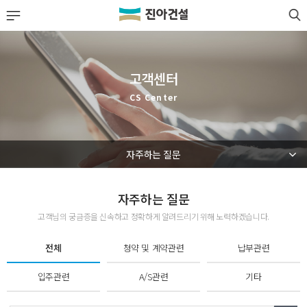
LOGIN
JOIN
회사소개
고객센터
사업실적
CS Center
분양정보
자주하는 질문
공사·입주 단지
고객센터
자주하는 질문
고객님의 궁금증을 신속하고 정확하게 알려드리기 위해 노력하겠습니다.
고객센터 안내
전체
청약 및 계약관련
납부관련
공지사항
리채소식
입주관련
A/S관련
기타
자주하는 질문