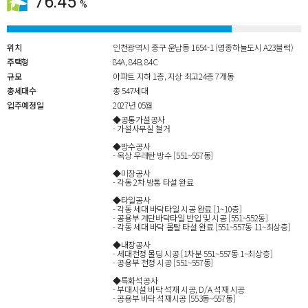
76.45
%
위치
인천광역시 중구 운남동 1654-1 (영종하늘도시 A23블럭)
주택형
84A, 84B, 84C
규모
아파트 지하 1층, 지상 최고24층 7개동
총세대수
총 547세대
입주예정일
2027년 05월
◆공통가설공사
- 가설사무실 철거
◆방수공사
- 옥상 우레탄 방수 [551~557동]
◆미장공사
- 각동 2차 방통 타설 완료
◆타일공사
- 각동 세대 바닥타일 시공 완료 [1~10층]
- 공용부 계단바닥타일 반입 및 시공 [551~552동]
- 각동 세대 바닥 몰탈 타설 완료 [551~557동 11~최상층]
◆내장공사
- 세대천정 몰딩 시공 [1차분 551~557동 1~최상층]
- 공용부 천정 시공 [551~557동]
◆특화석공사
- 부대시설 바닥 석재 시공, D/A 석재 시공
- 공용부 바닥 석재시공 [553동~557동]