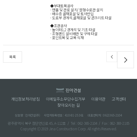
◆부대토목공사
- 맨홀 및 관로 설치/ 원형수로관 설치
- 배수층 골재포설 및 토사반입
- 도로부 경계석,골재포설 및 콘크리트 타설
◆조경공사
- 놀이터1,2 경계석 및 기초 타설
- 조형폰드 설비배관 및 구체 타설
- 포인트목 및 교목 식재
목록
개인정보처리방침
이메일주소무단수집거부
이용약관
고객센터
찾아오시는 길
상호명 : 진아건설(주)
사업자등록번호 : 410-81-25361
대표연락처 : 062)365-2104
광주광역시 북구 첨단연신로 45, A-112호
/
Tel : 062-365-2104
/
Fax : 062-369-2105
Copyright ⓒ 2019 Jina Construction Corp. All rights Reserved.