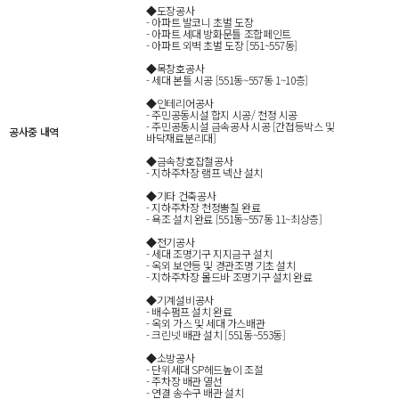
◆도장공사
- 아파트 발코니 초벌 도장
- 아파트 세대 방화문틀 조합페인트
- 아파트 외벽 초벌 도장 [551~557동]
◆목창호공사
- 세대 본틀 시공 [551동~557동 1~10층]
◆인테리어공사
- 주민공동시설 합지 시공/ 천정 시공
- 주민공동시설 금속공사 시공 [간접등박스 및
공사중 내역
바닥재료분리대]
◆금속창호잡철공사
- 지하주차장 램프 넥산 설치
◆기타 건축공사
- 지하주차장 천정뿜칠 완료
- 욕조 설치 완료 [551동~557동 11~최상층]
◆전기공사
- 세대 조명기구 지지금구 설치
- 옥외 보안등 및 경관조명 기초 설치
- 지하주차장 몰드바 조명기구 설치 완료
◆기계설비공사
- 배수펌프 설치 완료
- 옥외 가스 및 세대 가스배관
- 크린넷 배관 설치 [551동~553동]
◆소방공사
- 단위세대 SP헤드높이 조절
- 주차장 배관 열선
- 연결 송수구 배관 설치