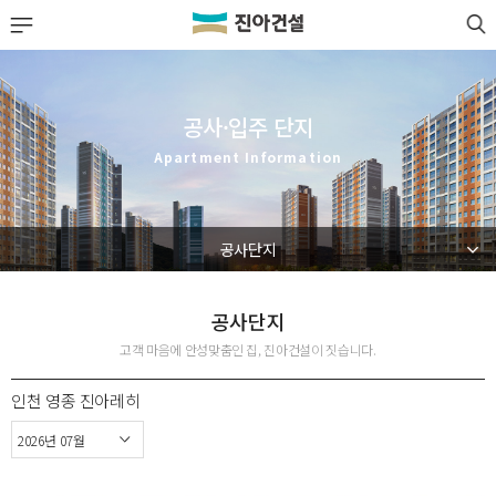
LOGIN
JOIN
회사소개
공사·입주 단지
사업실적
Apartment Information
분양정보
공사단지
공사·입주 단지
공사단지
공사단지
입주단지
고객 마음에 안성맞춤인 집, 진아건설이 짓습니다.
입주가이드
인천 영종 진아레히
입주예약
고객센터