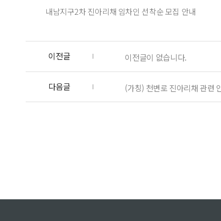
내남지구2차 진아리채 임차인 선착순 모집 안내
이전글
이전글이 없습니다.
다음글
(가칭) 천변로 진아리채 관련 